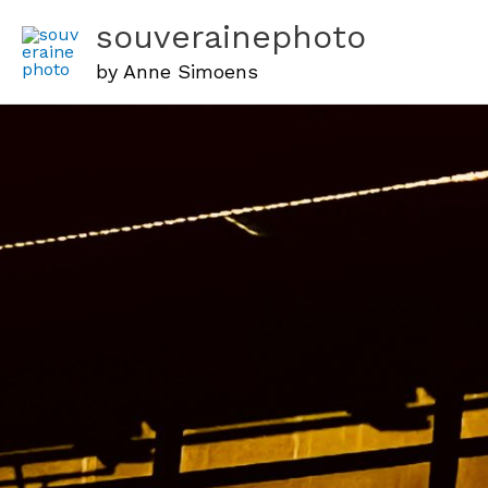
Aller
souverainephoto
au
by Anne Simoens
contenu